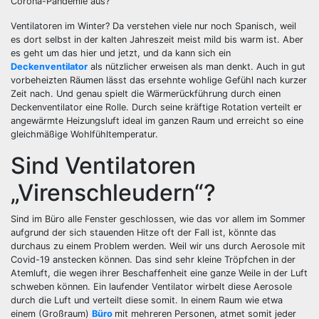
Corona-Pandemie aus?
Ventilatoren im Winter? Da verstehen viele nur noch Spanisch, weil
es dort selbst in der kalten Jahreszeit meist mild bis warm ist. Aber
es geht um das hier und jetzt, und da kann sich ein
Deckenventilator
als nützlicher erweisen als man denkt. Auch in gut
vorbeheizten Räumen lässt das ersehnte wohlige Gefühl nach kurzer
Zeit nach. Und genau spielt die Wärmerückführung durch einen
Deckenventilator eine Rolle. Durch seine kräftige Rotation verteilt er
angewärmte Heizungsluft ideal im ganzen Raum und erreicht so eine
gleichmäßige Wohlfühltemperatur.
Sind Ventilatoren
„Virenschleudern“?
Sind im Büro alle Fenster geschlossen, wie das vor allem im Sommer
aufgrund der sich stauenden Hitze oft der Fall ist, könnte das
durchaus zu einem Problem werden. Weil wir uns durch Aerosole mit
Covid-19 anstecken können. Das sind sehr kleine Tröpfchen in der
Atemluft, die wegen ihrer Beschaffenheit eine ganze Weile in der Luft
schweben können. Ein laufender Ventilator wirbelt diese Aerosole
durch die Luft und verteilt diese somit. In einem Raum wie etwa
einem (Großraum)
Büro
mit mehreren Personen, atmet somit jeder