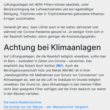
Lüftungsanlagen mit HEPA-Filtern können ebenfalls, unter
Berücksichtigung der Luftwechselraten und bei regelmäßiger
Reinigung, Tröpfchen oder in Tröpfchenkernen gebundene Influenza-
Erreger zurückhalten.
Generell gilt also, dass Lüften auch in der kalten Jahreszeit und
während der Corona-Pandemie gesund ist. Je weniger Viren sich in
der Raumluft befinden, desto geringer die Ansteckungsgefahr.
Achtung bei Klimaanlagen
Auf Lüftungsanlagen, die die Raumluft lediglich umwälzen, sollte man
im Büro – zumindest in Zeiten von Corona – verzichten. Das
empfiehlt das Robert Koch Institut (
RKI
). Auch die
Berufsgenossenschaft Holz und Metall (BGHM) rät in ihrer
„Handlungshilfen mit Maßnahmen zum Schutz vor Coronaviren” von
Klimaanlagen ab, weil sie die Luft im Gebäude im Grunde lediglich
umwälzen. Der Grund ist, dass Klimaanlagen in den meisten Fällen
nicht über geeignete Filter verfügen und die Viren dadurch nur weiter
in den Räumen verteilen.
Beitragsnavigation
Die beste Nudelmaschine
Die kochen nur mit Wasser – der Wasserkocher Vergleich