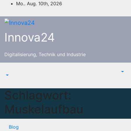
Zum
Mo.. Aug. 10th, 2026
Inhalt
springen
Innova24
Digitalisierung, Technik und Industrie
Schlagwort:
Muskelaufbau
Blog